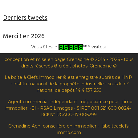
Derniers tweets
Merci ! en 2026
ème
Vous êtes le
visiteur
conception et mise en page Grenadine © 2014 - 2026 - tous
droits réservés ® crédit photos: Grenadine ©
La boîte à Clefs immobilier ® est enregistré auprès de l'INPI
- Institut national de la propriété industrielle - sous le n°
national de dépôt 14 4 137 250
Agent commercial indépendant - négociatrice pour Limo
immobilier -EI - RSAC Limoges - SIRET 801 521 600 0024
-
RCACO-17-006299
RCP N°
Grenadine Aen conseillère en immobilier - laboiteaclefs-
immo.com