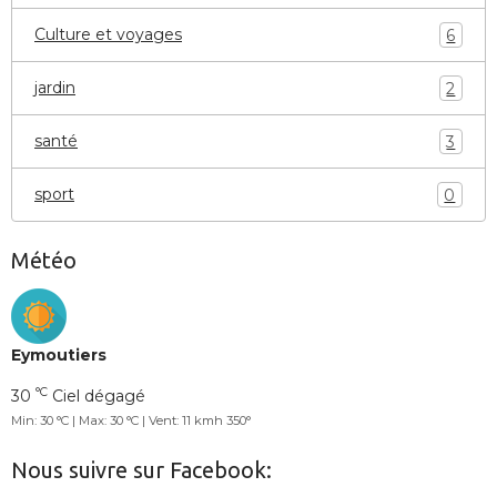
Culture et voyages
6
jardin
2
santé
3
sport
0
Météo
Eymoutiers
°C
30
Ciel dégagé
Min: 30 °C | Max: 30 °C | Vent: 11 kmh 350°
Nous suivre sur Facebook: