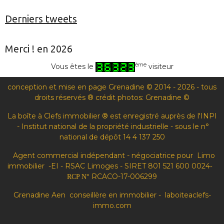
Derniers tweets
Merci ! en 2026
ème
Vous êtes le
visiteur
conception et mise en page Grenadine © 2014 - 2026 - tous
droits réservés ® crédit photos: Grenadine ©
La boîte à Clefs immobilier ® est enregistré auprès de l'INPI
- Institut national de la propriété industrielle - sous le n°
national de dépôt 14 4 137 250
Agent commercial indépendant - négociatrice pour Limo
immobilier -EI - RSAC Limoges - SIRET 801 521 600 0024
-
RCACO-17-006299
RCP N°
Grenadine Aen conseillère en immobilier - laboiteaclefs-
immo.com